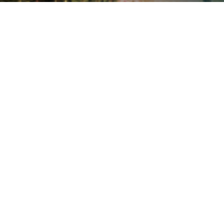
لا يوجد رحلات حاليا
الوادي للسياحة ,
تأسست الوادي للسياحة عام 1980 برخصة رقم 326 وهى ليست
مجرد شركة سياحة، ولكن شريك حقيقي فى تطوير مجال
السياحة فى مصر.
الشركة