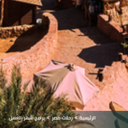
الرئيسية
رحلات-مصر
برامج-شهر-العسل